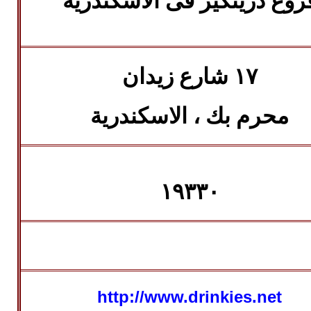
روع درينكيز فى الاسكندرية
١٧ شارع زيدان
محرم بك ، الاسكندرية
١٩٣٣٠
http://www.drinkies.net