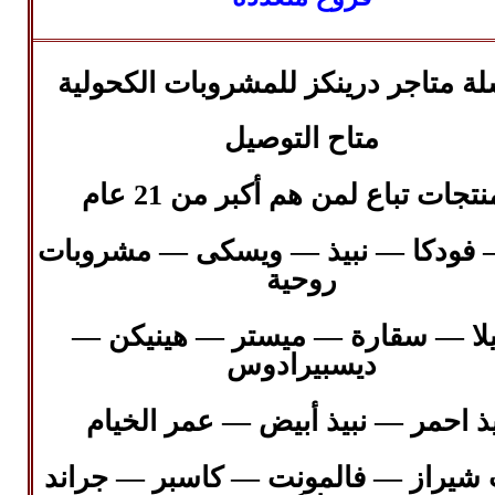
ة متاجر درينكز للمشروبات الكحولية
متاح التوصيل
نتجات تباع لمن هم أكبر من 21 عام
— فودكا — نبيذ — ويسكى — مشروبات
روحية
لا — سقارة — ميستر — هينيكن —
ديسبيرادوس
يذ احمر — نبيذ أبيض — عمر الخيام
يراز — فالمونت — كاسبر —
جراند