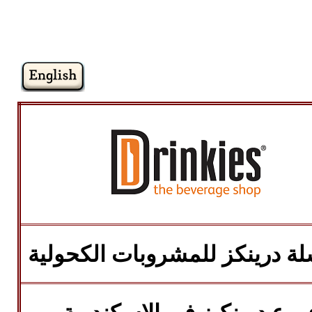
ة درينكز للمشروبات الكحولية