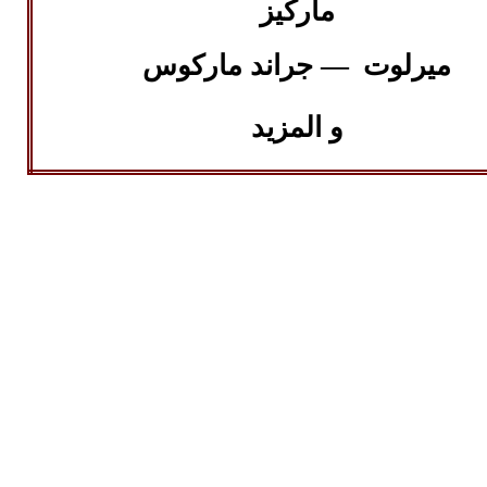
ماركيز
ميرلوت
— جراند ماركوس
و المزيد