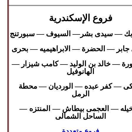
فروع الإسكندرية
—
—
—
بك
سيدى بشر
السيوف
سبورتنج
—
—
—
جابر
الحضرة
الابراهيميه
بحرى
—
—
—
ورة
خالد بن الوليد
كامب شيزار
الهانوفيل
—
—
—
نكى
كفر عبده
الورديان
محطة
الرمل
—
—
—
خيله
العجمى بيطاش
المنتزه
الساحل الشمالى
فروع متعددة